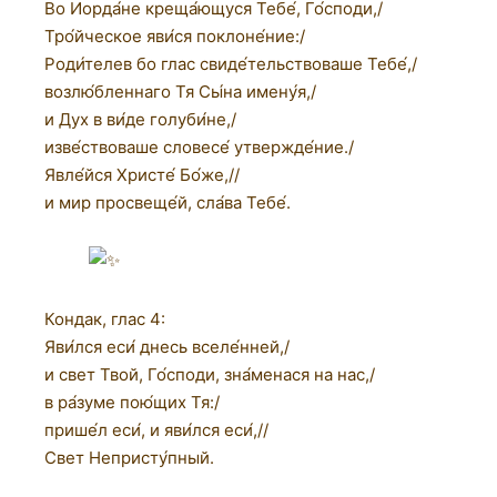
Во Иорда́не креща́ющуся Тебе́, Го́споди,/
Тро́йческое яви́ся поклоне́ние:/
Роди́телев бо глас свиде́тельствоваше Тебе́,/
возлю́бленнаго Тя Сы́на имену́я,/
и Дух в ви́де голуби́не,/
изве́ствоваше словесе́ утвержде́ние./
Явле́йся Христе́ Бо́же,//
и мир просвеще́й, сла́ва Тебе́.
Кондак, глас 4:
Яви́лся еси́ днесь вселе́нней,/
и свет Твой, Го́споди, зна́менася на нас,/
в ра́зуме пою́щих Тя:/
прише́л еси́, и яви́лся еси́,//
Свет Непристу́пный.