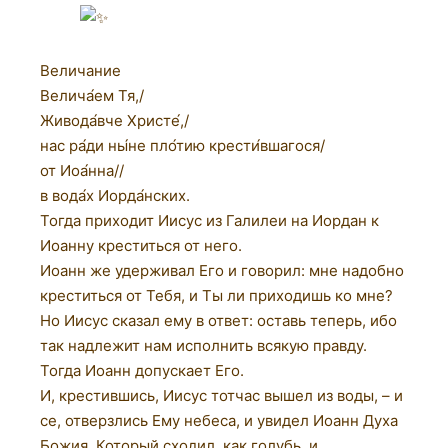
Величание
Велича́ем Тя,/
Живода́вче Христе́,/
нас ра́ди ны́не пло́тию крести́вшагося/
от Иоа́нна//
в вода́х Иорда́нских.
Тогда приходит Иисус из Галилеи на Иордан к
Иоанну креститься от него.
Иоанн же удерживал Его и говорил: мне надобно
креститься от Тебя, и Ты ли приходишь ко мне?
Но Иисус сказал ему в ответ: оставь теперь, ибо
так надлежит нам исполнить всякую правду.
Тогда Иоанн допускает Его.
И, крестившись, Иисус тотчас вышел из воды, – и
се, отверзлись Ему небеса, и увидел Иоанн Духа
Божия, Который сходил, как голубь, и