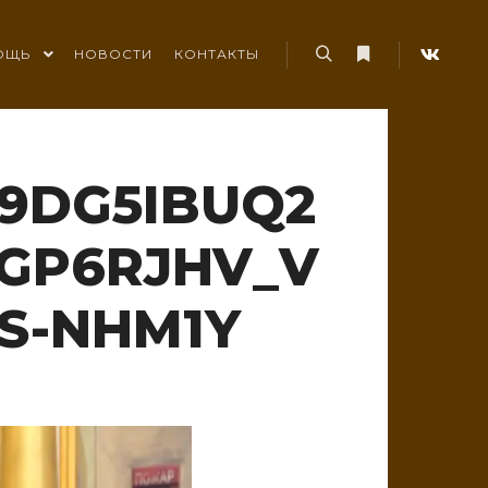
ОЩЬ
НОВОСТИ
КОНТАКТЫ
Найти
Больше информ
9DG5IBUQ2
YGP6RJHV_V
S-NHM1Y