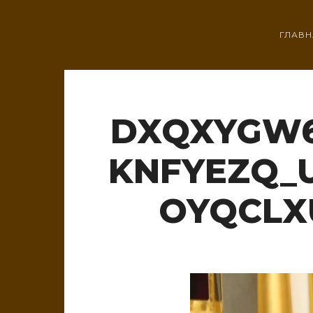
ГЛАВН
DXQXYGW6
KNFYEZQ_U
OYQCLX