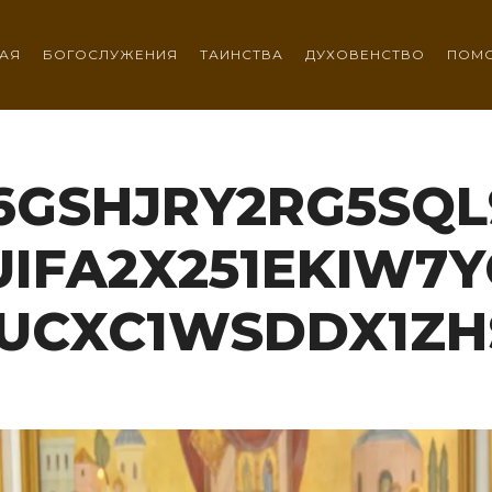
АЯ
БОГОСЛУЖЕНИЯ
ТАИНСТВА
ДУХОВЕНСТВО
ПОМ
GSHJRY2RG5SQL
IFA2X251EKIW7
UCXC1WSDDX1ZH