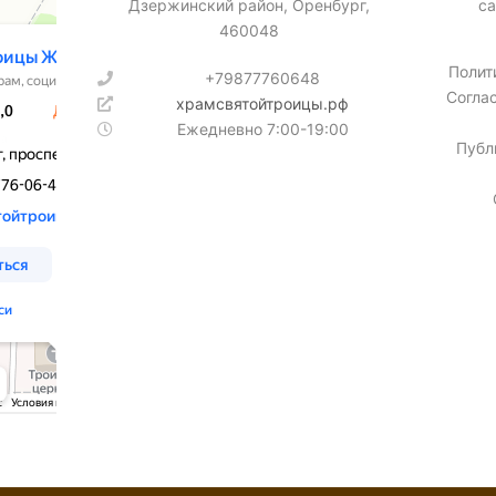
Дзержинский район, Оренбург,
са
460048
Полит
+79877760648
Согла
храмсвятойтроицы.рф
Ежедневно 7:00-19:00
Публ