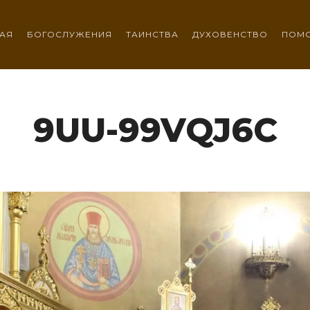
АЯ
БОГОСЛУЖЕНИЯ
ТАИНСТВА
ДУХОВЕНСТВО
ПОМ
9UU-99VQJ6C