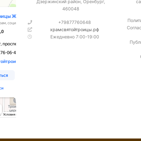
Дзержинский район, Оренбург,
са
460048
Полит
+79877760648
Согла
храмсвятойтроицы.рф
Ежедневно 7:00-19:00
Публ